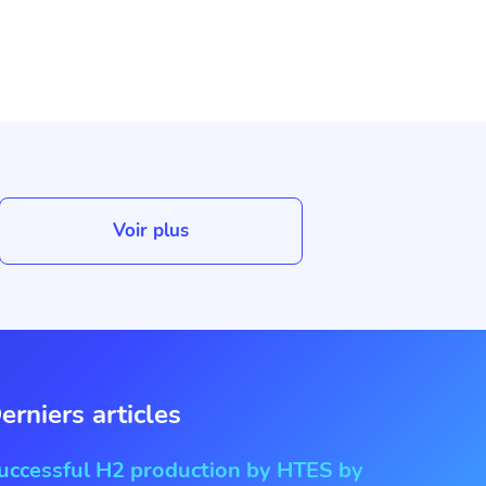
Voir plus
erniers articles
uccessful H2 production by HTES by